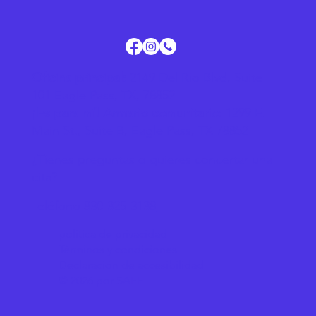
Oficina principal:
2149 Del Rio Blvd, Suite
101 Eagle Pass, TX, 78852
¡Es para mí! Armario comunitario:
1299 E.
Main St., Suite B, Eagle Pass, TX 78852
¿Tienes preguntas o quieres concertar una
cita?
Teléfono 830-325-3138
política de privacidad
Términos y condiciones
Declaración de accesibilidad
© 2026 por SAFE