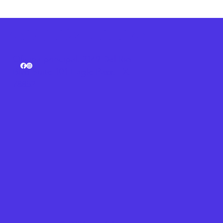
830-325-3138
Oficina principal: 2149 Del Rio
Blvd Suite 101 Eagle Pass, TX,
78852